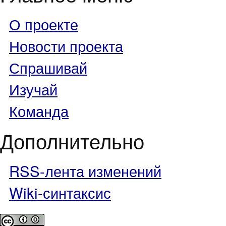
О проекте
Новости проекта
Спрашивай
Изучай
Команда
Дополнительно
RSS-лента изменений
Wiki-синтаксис