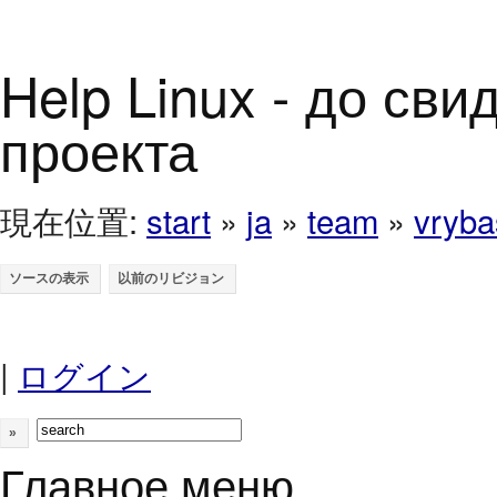
Help Linux - до св
проекта
現在位置:
start
»
ja
»
team
»
vryba
|
ログイン
»
Главное меню