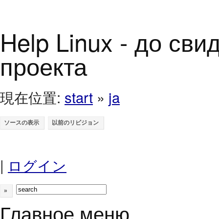
Help Linux - до св
проекта
現在位置:
start
»
ja
|
ログイン
»
Главное меню