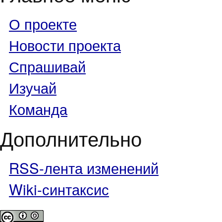
О проекте
Новости проекта
Спрашивай
Изучай
Команда
Дополнительно
RSS-лента изменений
Wiki-синтаксис