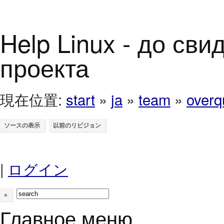
Help Linux - до св
проекта
現在位置:
start
»
ja
»
team
»
over
|
ログイン
»
Главное меню