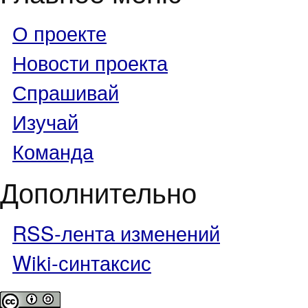
О проекте
Новости проекта
Спрашивай
Изучай
Команда
Дополнительно
RSS-лента изменений
Wiki-синтаксис