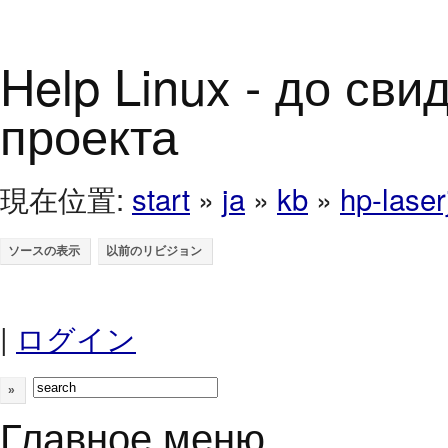
Help Linux - до св
проекта
現在位置:
start
»
ja
»
kb
»
hp-laser
|
ログイン
»
Главное меню