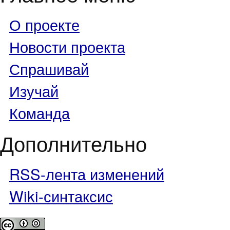
О проекте
Новости проекта
Спрашивай
Изучай
Команда
Дополнительно
RSS-лента изменений
Wiki-синтаксис