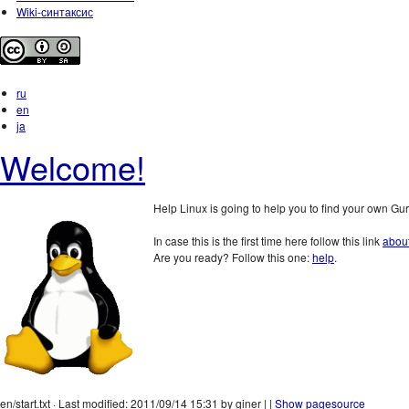
Wiki-синтаксис
ru
en
ja
Welcome!
Help Linux is going to help you to find your own Gur
In case this is the first time here follow this link
abou
Are you ready? Follow this one:
help
.
en/start.txt · Last modified: 2011/09/14 15:31 by giner | |
Show pagesource