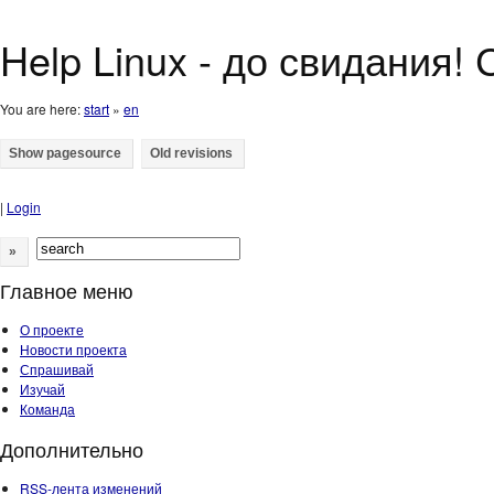
Help Linux - до свидания!
You are here:
start
»
en
|
Login
»
Главное меню
О проекте
Новости проекта
Спрашивай
Изучай
Команда
Дополнительно
RSS-лента изменений