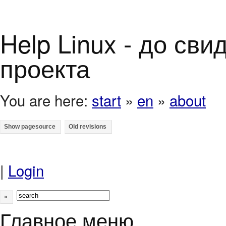
Help Linux - до св
проекта
You are here:
start
»
en
»
about
|
Login
»
Главное меню