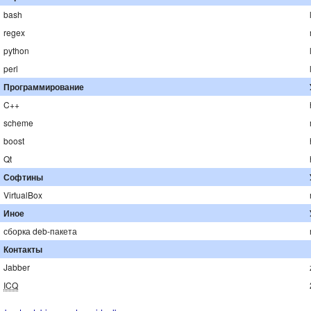
bash
regex
python
perl
Программирование
C++
scheme
boost
Qt
Софтины
VirtualBox
Иное
сборка deb-пакета
Контакты
Jabber
ICQ