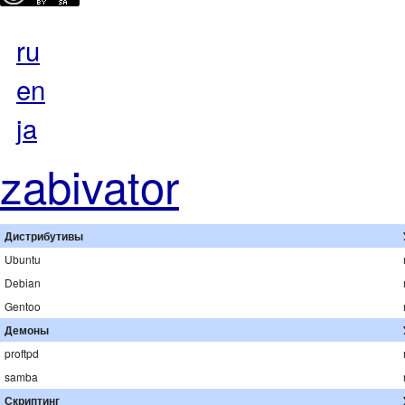
ru
en
ja
zabivator
Дистрибутивы
Ubuntu
Debian
Gentoo
Демоны
proftpd
samba
Скриптинг