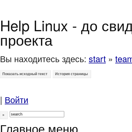
Help Linux - до св
проекта
Вы находитесь здесь:
start
»
tea
|
Войти
»
Главное меню