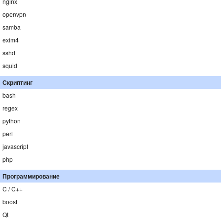
nginx
openvpn
samba
exim4
sshd
squid
Скриптинг
bash
regex
python
perl
javascript
php
Программирование
C / C++
boost
Qt