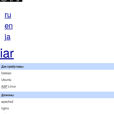
ru
en
ja
iar
Дистрибутивы
Debian
Ubuntu
ASP
Linux
Демоны
apache2
nginx