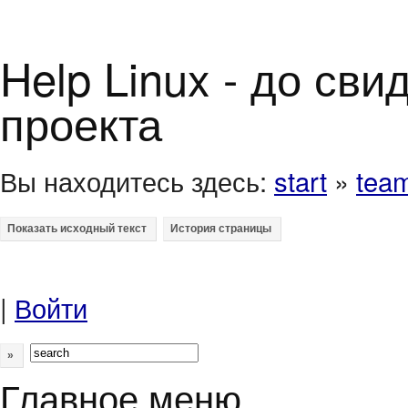
Help Linux - до св
проекта
Вы находитесь здесь:
start
»
tea
|
Войти
»
Главное меню