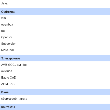
Java
Софтины
vim
openbox
rox
OpenVZ
Subversion
Mercurial
Электронное
AVR-GCC / avr-libc
avrdude
Eagle CAD
ARM EABI
Иное
сборка deb-пакета
Контакты