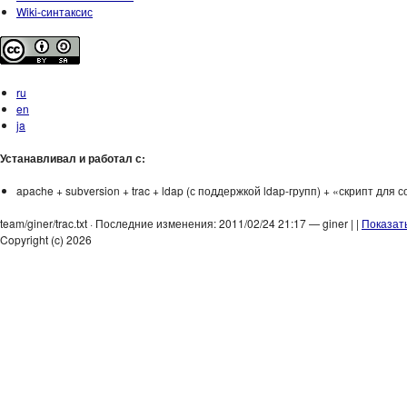
Wiki-синтаксис
ru
en
ja
Устанавливал и работал с:
apache + subversion + trac + ldap (с поддержкой ldap-групп) + «скрипт для
team/giner/trac.txt · Последние изменения: 2011/02/24 21:17 — giner | |
Показат
Copyright (c) 2026