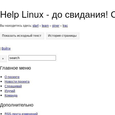
Help Linux - до свидания!
Вы находитесь здесь:
start
»
team
»
giner
»
trac
|
Войти
»
Главное меню
О проекте
Новости проекта
Спрашивай
Изучай
Команда
Дополнительно
RSS-лента изменений