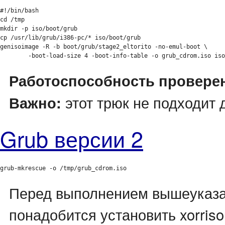
#!/bin/bash

cd /tmp

mkdir -p iso/boot/grub

cp /usr/lib/grub/i386-pc/* iso/boot/grub

genisoimage -R -b boot/grub/stage2_eltorito -no-emul-boot \

	-boot-load-size 4 -boot-info-table -o grub_cdrom.iso iso
Работоспособность проверен
этот трюк не подходит 
Важно:
Grub версии 2
grub-mkrescue -o /tmp/grub_cdrom.iso
Перед выполнением вышеуказа
понадобится установить xorriso