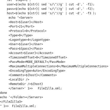
let
"step+=1"
; 

user
=$
(
echo
${str}
|
sed
's/\"//g'
|
cut
-d
','
 -f1
)
;

pass
=$
(
echo
${str}
|
sed
's/\"//g'
|
cut
-d
','
 -f2
)
;

host
=$
(
echo
${str}
|
sed
's/\"//g'
|
cut
-d
','
-f3
)
;

echo
"<Server>

     <Host>
${user}
</Host>

     <Port>21</Port>

     <Protocol>0</Protocol>

     <Type>0</Type>

     <Logontype>4</Logontype>

     <User>
${user}
</User>

     <Pass>
${pass}
</Pass>

     <Account>
${user}
</Account>

     <TimezoneOffset>0</TimezoneOffset>

     <PasvMode>MODE_DEFAULT</PasvMode>

     <MaximumMultipleConnections>0</MaximumMultipleConnections>

     <EncodingType>Auto</EncodingType>

     <Comments>
${host}
</Comments>

     <LocalDir />

     <RemoteDir />
${host}
     </Server>' 1>>   FileZilla.xml;

done

echo '</Folder></Servers>

</FileZilla3>

"
1
>>
  FileZilla.xml;