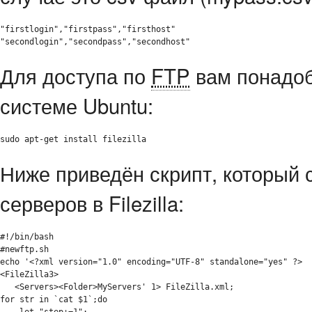
"firstlogin","firstpass","firsthost"

"secondlogin","secondpass","secondhost"
Для доступа по
FTP
вам понадоби
системе Ubuntu:
sudo apt-get install filezilla
Ниже приведён скрипт, который 
серверов в Filezilla:
#!/bin/bash
#newftp.sh
echo
'<?xml version="1.0" encoding="UTF-8" standalone="yes" ?>

<FileZilla3>

   <Servers><Folder>MyServers'
1
>
for
 str 
in
`
cat
$1
`
;
do